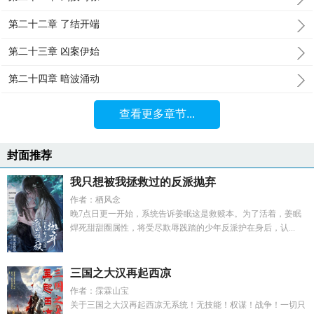
第二十二章 了结开端
第二十三章 凶案伊始
第二十四章 暗波涌动
查看更多章节...
封面推荐
我只想被我拯救过的反派抛弃
作者：栖风念
晚7点日更一开始，系统告诉姜眠这是救赎本。为了活着，姜眠
焊死甜甜圈属性，将受尽欺辱践踏的少年反派护在身后，认...
三国之大汉再起西凉
作者：霂霖山宝
关于三国之大汉再起西凉无系统！无技能！权谋！战争！一切只