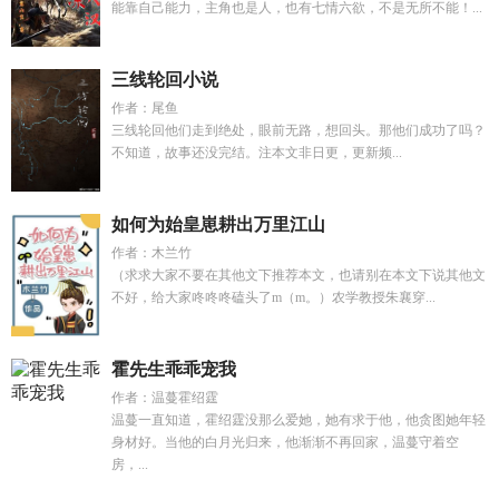
能靠自己能力，主角也是人，也有七情六欲，不是无所不能！...
三线轮回小说
作者：尾鱼
三线轮回他们走到绝处，眼前无路，想回头。那他们成功了吗？
不知道，故事还没完结。注本文非日更，更新频...
如何为始皇崽耕出万里江山
作者：木兰竹
（求求大家不要在其他文下推荐本文，也请别在本文下说其他文
不好，给大家咚咚咚磕头了m（m。）农学教授朱襄穿...
霍先生乖乖宠我
作者：温蔓霍绍霆
温蔓一直知道，霍绍霆没那么爱她，她有求于他，他贪图她年轻
身材好。当他的白月光归来，他渐渐不再回家，温蔓守着空
房，...