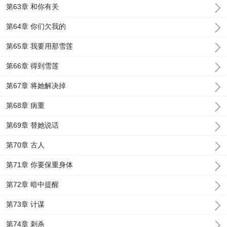
第63章 和你有关
第64章 你们欠我的
第65章 我要用那雪莲
第66章 得到雪莲
第67章 将她解决掉
第68章 病重
第69章 替她说话
第70章 古人
第71章 你要保重身体
第72章 暗中提醒
第73章 计谋
第74章 刺杀