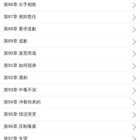
第86章 出手相救
第87章 推卸责任
第88章 要求道歉
第89章 道歉
第90章 落荒而逃
第91章 如何脱身
第92章 遇刺
第93章 中毒不深
第94章 冲着你来的
第95章 情况突变
第96章 压制毒素
第97章 失望