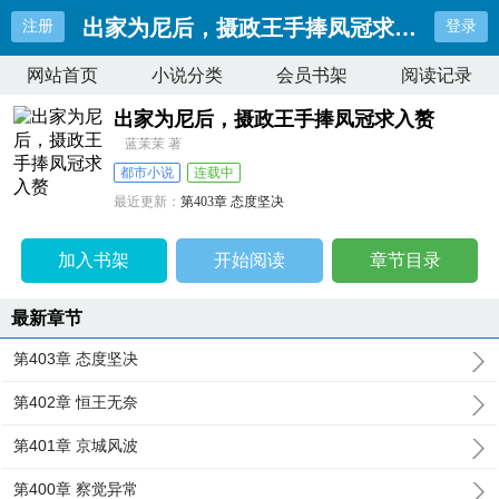
出家为尼后，摄政王手捧凤冠求入赘
注册
登录
网站首页
小说分类
会员书架
阅读记录
出家为尼后，摄政王手捧凤冠求入赘
蓝茉茉 著
都市小说
连载中
最近更新：
第403章 态度坚决
更新时间：
2025-07-22 09:47:16
加入书架
开始阅读
章节目录
最新章节
第403章 态度坚决
第402章 恒王无奈
第401章 京城风波
第400章 察觉异常