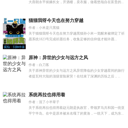
大燕朝永平侯嫡长女，开酒楼，卖衣服，做着悠哉自在富贵的...
猫猫我呀今天也在努力穿越
作者：小米是只黑猫
关于猫猫我呀今天也在努力穿越黑猫孙小米一觉醒来被绑定了祈
愿系统1823号完成祈愿任务，收集足够的信仰值才能许愿...
原神：异世的少女与远方之风
作者：白刀客
关于原神异世的少女与远方之风异世降临的少女穿越星间的旅行
者提瓦特大陆的顶级冒险家荧！在结束了深渊的历练之后，...
系统再拉也得用着
作者：混了小半辈子
关于系统再拉也得用着赵元朗是执政官，带领罗马共和国一统亚
平宁半岛。在中是原本被未名嘎了的黄洛，一统天下，成为东...