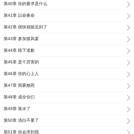
第40章 你的要求是什么
第41章 以命换命
第42章 很快就能见到了
第43章 参加接风宴
第44章 跪下道歉
第45章 是个厉害的
第46章 你的心上人
第47章 我要她死
第48章 成全你们
第49章 落水了
第50章 清白不要了
第51章 你会求到我