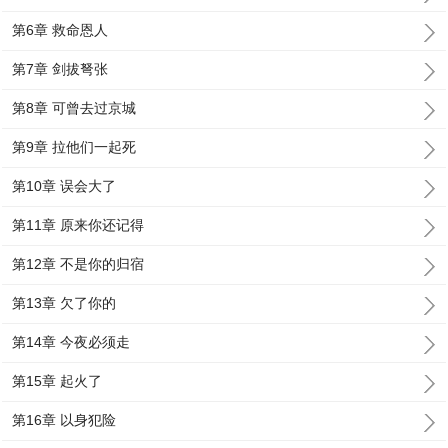
第6章 救命恩人
第7章 剑拔弩张
第8章 可曾去过京城
第9章 拉他们一起死
第10章 误会大了
第11章 原来你还记得
第12章 不是你的归宿
第13章 欠了你的
第14章 今夜必须走
第15章 起火了
第16章 以身犯险